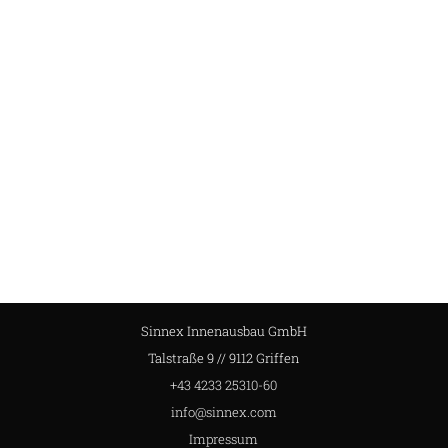
Sinnex Innenausbau GmbH
Talstraße 9 // 9112 Griffen
+43 4233 25310-60
info@sinnex.com
Impressum