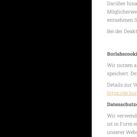
Darüber hina
Möglicherwei
entnehmen Si
Bei der Deak
Borlabscook
Wir nutzen a
speichert. D
Details zur 
https://de.bo
Datenschutz
Wir verwende
ist in Form 
unserer Webs