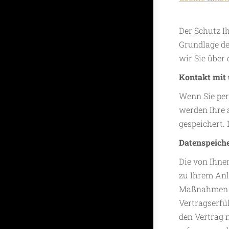
Der Schutz I
Grundlage de
wir Sie über
Kontakt mit
Wenn Sie per
werden Ihre 
gespeichert. 
Datenspeich
Die von Ihne
zu Ihrem Anl
Maßnahmen (z
Vertragserfü
den Vertrag 