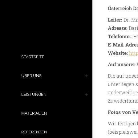
Österreich 
Leiter:
Dr. M
Adresse:
Bar
Telefonnr.:
+
E-Mail-Adre
Website:
htt
STARTSEITE
Auf unserer S
Die auf unse
ÜBER UNS
unterliegen 
anderweitige
LEISTUNGEN
Zuwiderhand
Fotos von V
MATERIALIEN
Wir fertigen
(beispielswe
REFERENZEN