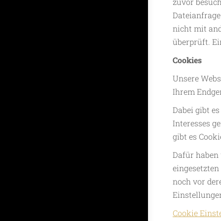
zuvor besuch
Dateianfrage
nicht mit an
überprüft. E
Cookies
Unsere Websi
Ihrem Endger
Dabei gibt es
Interesses g
gibt es Cooki
Dafür haben 
eingesetzten
noch vor der
Einstellunge
Cookie Einst