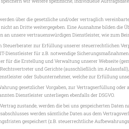
 speichern wir weitere spezifische, individuelle Auftragsdat
werden über die gesetzliche und/oder vertraglich vereinbar
icht an Dritte weitergegeben. Eine Ausnahme bilden die Ü
n an unsere vertrauenswürdigen Dienstleister, wie zum Beis
 Steuerberater zur Erfüllung unserer steuerrechtlichen Ver
 IT-Dienstleister für z.B. notwendige Sicherungsmaßnahmen
ter für die Erstellung und Verwaltung unserer Webseite (ge
Rechtsvertreter und Gerichte (ausschließlich im Anlassfall),
enstleister oder Subunternehmer, welche zur Erfüllung unse
 Wahrung gesetzlicher Vorgaben, zur Vertragserfüllung oder 
annten Dienstleister unterliegen ebenfalls der DSGVO.
ertrag zustande, werden die bei uns gespeicherten Daten na
gsabschlusses werden sämtliche Daten aus dem Vertragsverh
sfristen gespeichert (z.B. steuerrechtliche Aufbewahrungsf