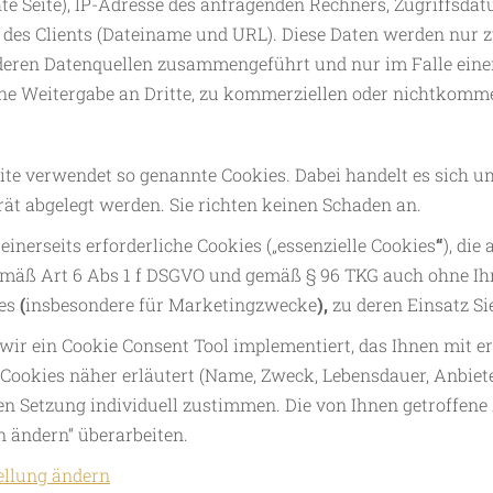
te Seite), IP-Adresse des anfragenden Rechners, Zugriffsdat
 des Clients (Dateiname und URL). Diese Daten werden nur
deren Datenquellen zusammengeführt und nur im Falle eine
ine Weitergabe an Dritte, zu kommerziellen oder nichtkommer
te verwendet so genannte Cookies. Dabei handelt es sich um 
ät abgelegt werden. Sie richten keinen Schaden an.
 einerseits erforderliche Cookies („essenzielle Cookies
“
), di
emäß Art 6 Abs 1 f DSGVO und gemäß § 96 TKG auch ohne Ihr
es
(
insbesondere für Marketingzwecke
),
zu deren Einsatz Si
wir ein Cookie Consent Tool implementiert, das Ihnen mit e
 Cookies näher erläutert (Name, Zweck, Lebensdauer, Anbiet
en Setzung individuell zustimmen. Die von Ihnen getroffen
n ändern“ überarbeiten.
ellung ändern