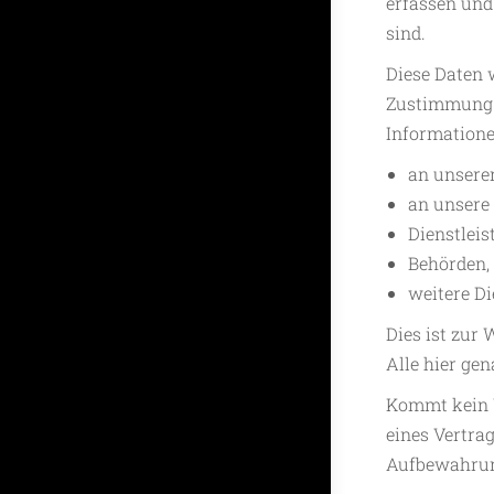
erfassen und
sind.
Diese Daten 
Zustimmung n
Informatione
an unseren
an unsere
Dienstleis
Behörden, 
weitere Di
Dies ist zur
Alle hier gen
Kommt kein V
eines Vertra
Aufbewahrung