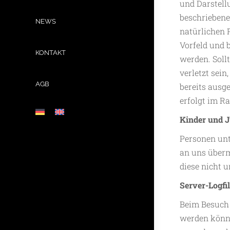
und Darstell
beschriebene
NEWS
natürlichen 
Vorfeld und 
KONTAKT
werden. Soll
verletzt sei
AGB
bereits ausg
erfolgt im R
Kinder und J
Personen unt
an uns überm
diese nicht u
Server-Logfi
Beim Besuch 
werden könne