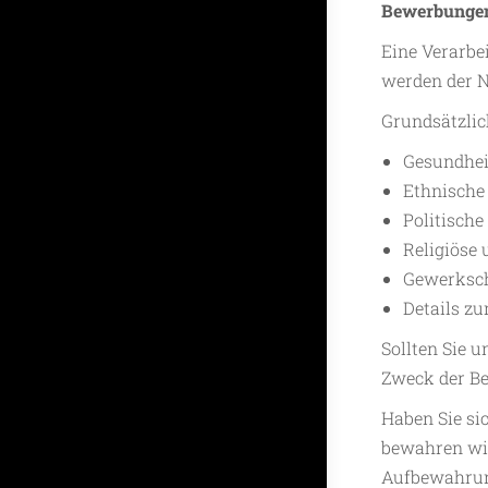
Bewerbunge
Eine Verarbe
werden der N
Grundsätzlic
Gesundheit
Ethnische
Politisch
Religiöse
Gewerksch
Details zu
Sollten Sie 
Zweck der Be
Haben Sie si
bewahren wir
Aufbewahrung