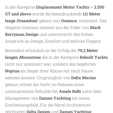
In der Kategorie
Displacement Motor Yachts – 2.500
GT and above
wurde die beeindruckende
111 Meter
lange
Dreamboat
, gebaut von
Oceanco
, nominiert. Das
elegante Interieur stammt aus der Feder von
Mark
Berryman Design
und unterstreicht den hohen
Anspruch an Design, Komfort und zeitlose Eleganz.
Besonders erfreulich ist der Erfolg der
79,2 Meter
langen
Moonstone
, die in der Kategorie
Rebuilt Yachts
nicht nur nominiert war, sondern den begehrten
Neptun
als Sieger ihrer Klasse mit nach Hause
nehmen konnte. Ursprünglich von
Delta Marine
gebaut, erhielt die Yacht im Rahmen eines
umfangreichen Rebuilds bei
Amels Refit
unter dem
Management von
Damen Yachting
ein neues
Erscheinungsbild. Für die Naval Architecture
zeichneten
Delta Design
und
Damen Yachting