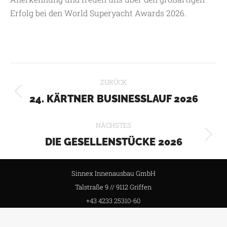
Erfolg bei den World Superyacht Awards 2026.
KOMMENTARNAVIGATION
ZURÜCK
Vorheriger
24. KÄRTNER BUSINESSLAUF 2026
Beitrag:
NÄCHSTES
Nächster
DIE GESELLENSTÜCKE 2026
Beitrag:
Sinnex Innenausbau GmbH
Talstraße 9 // 9112 Griffen
+43 4233 25310-60
info@sinnex.com